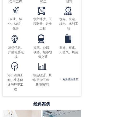
公用工程
轻工
材料
农业、林
水文地质、工
水电、火电、
业、纺织、
程测量、岩土
核电、水利工
化纤
工程
程
通信信息、
民航、公路、
石油、石化、
广播电影电
铁路、城市轨
天然气、煤炭
视
道交通
港口河海工
综合经济、其
更多资质证书
程、生态建
他(旅游工程、
ꁹ
设与环境工
新能源等)
程
经典案例