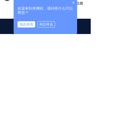
×
>>提供后续半年报告修改服务，协助解决后期
欢迎来到本网站，请问有什么可以
项目立项的事情
帮您？
뀡
끅
现在咨询
稍后再说
编制费用及周期
添加微信
拨打电话
根据项目具体情况不同，编制周期及费用会有差异，
详情请联系我们。
联系我们
CONTACT US
全国免费服务热线
4006965699
北京总部
끇
地址：北京市丰台区总部基地一区4号楼