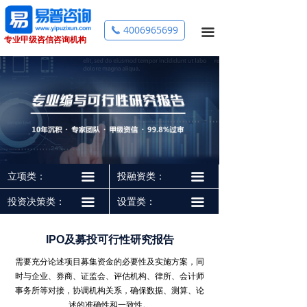
首页
立项可行性研究报告
工业项目投资决策可行性研究报告
设立公司可行性研究报告
IPO及募投可行性研究报告
4006965699
끅
끀
专业甲级咨信咨询机构
关于我们
资金申请报告
医疗机构设置可行性研究报告
银行贷款可行性研究报告
投资咨询
项目申请报告
金融机构设置可行性研究报告
跨境投资备案
商业计划书
资金申请报告
立项类：
끀
投融资类：
끀
项目策划
投资决策类：
끀
设置类：
끀
市场调研
IPO及募投可行性研究报告
全过程工程咨询
需要充分论述项目募集资金的必要性及实施方案，同
时与企业、券商、证监会、评估机构、律所、会计师
事务所等对接，协调机构关系，确保数据、测算、论
成功案例
述的准确性和一致性。