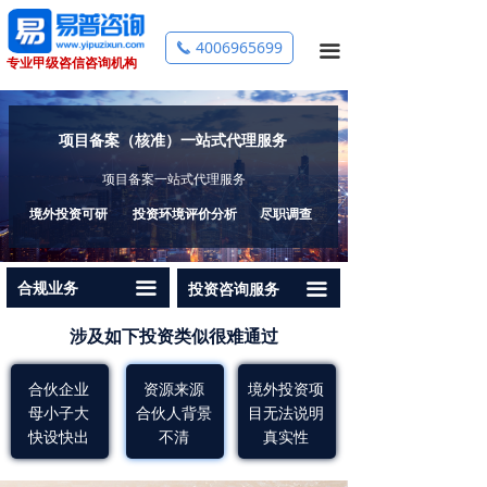
首页
海外设厂服务
跨境投资备案
4006965699
끅
끀
专业甲级咨信咨询机构
关于我们
海外调研
37号文个人境外投资外汇登记
投资咨询
跨境并购
外商投资项目备案与核准
项目备案（核准）一站式代理服务
跨境投资备案
跨境投资可行性研究报告
企业发行债券核准
项目备案一站式代理服务
境外投资可研
投资环境评价分析
尽职调查
商业计划书
境外投资环境分析报告
经营者集中反垄断
资金申请报告
境外投资尽职调查报告
对外承包工程备案
끀
合规业务
끀
投资咨询服务
项目策划
境外项目风险评估
援外项目企业资格认定
涉及如下投资类似很难通过
市场调研
对外劳务合作
合伙企业
资源来源
境外投资项
全过程工程咨询
母小子大
合伙人背景
目无法说明
跨境双向人民币资金池
快设快出
不清
真实性
成功案例
外债备案登记