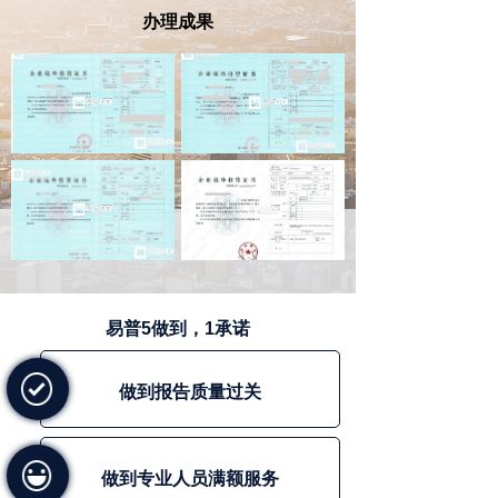
办理成果
联系我们
外保内贷
内保外贷
出口卖方信贷
跨境资金集中运营
商业贷款审批与登记
境外上市
上市公司回购B股股份购汇额度行政审批
易普5做到，1承诺
股权激励
做到报告质量过关
做到专业人员满额服务