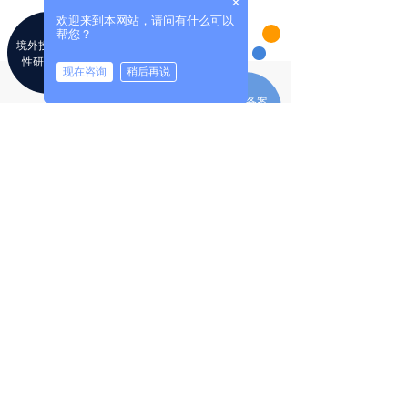
×
欢迎来到本网站，请问有什么可以
帮您？
境外投资可行
投资环境分析
性研究报告
评价
뀡
끅
现在咨询
稍后再说
添加微信
拨打电话
尽职调查报告
在线备案
代办
给我们留言
LEAVE US A MESSAGE
尊称
*
E-mail
手机
*