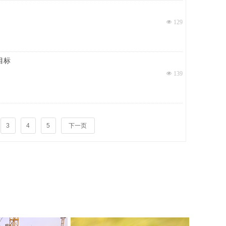
넶
129
目标
넶
139
3
4
5
下一页