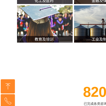
ꁸ
82
ꂅ
回到顶部
已完成各类咨