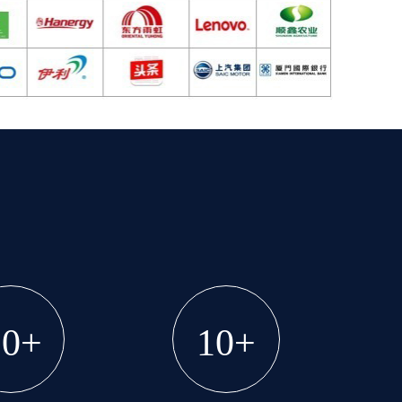
20+
10+