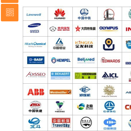
ꀥ
4006965699
微信二维码