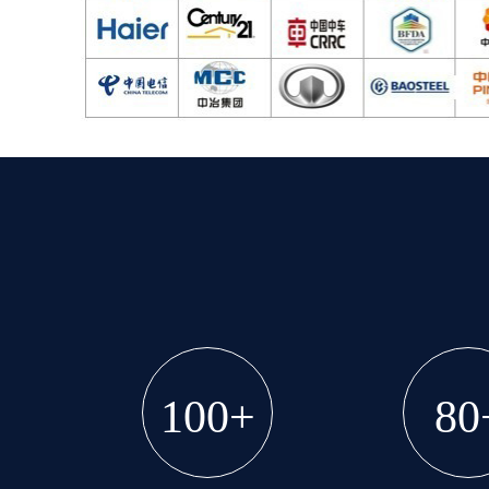
100+
80